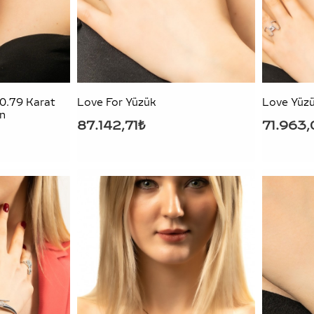
 0.79 Karat
Love For Yüzük
Love Yüz
ın
87.142,71₺
71.963,