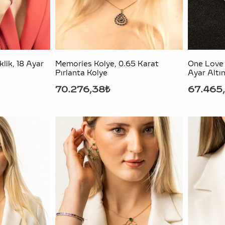
lik, 18 Ayar
Memories Kolye, 0.65 Karat
One Love 
Pırlanta Kolye
Ayar Altın
70.276,38₺
67.465