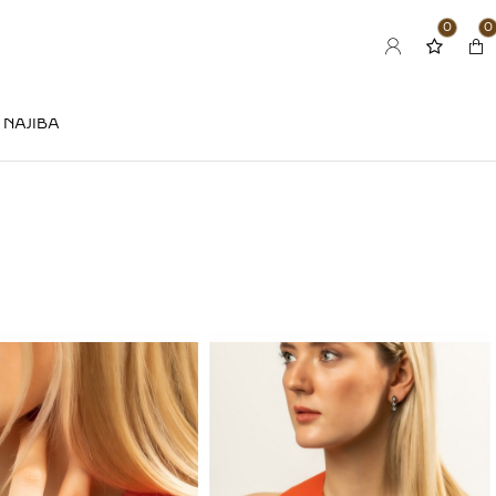
0
0
NAJIBA