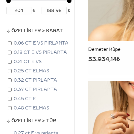
₺
₺
ÖZELLİKLER > KARAT
0.06 CT E VS PIRLANTA
Demeter Küpe
0.18 CT E VS PIRLANTA
53.934,14₺
0.21 CT E VS
0.25 CT ELMAS
0.32 CT PIRLANTA
0.37 CT PIRLANTA
0.45 CT E
0.48 CT ELMAS
0.51 CT PIRLANTA
ÖZELLİKLER > TÜR
0.52CT E VS
0.27 ct E vs pırlanta