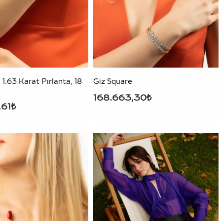
, 1.63 Karat Pırlanta, 18
Giz Square
n
168.663,30₺
,61₺