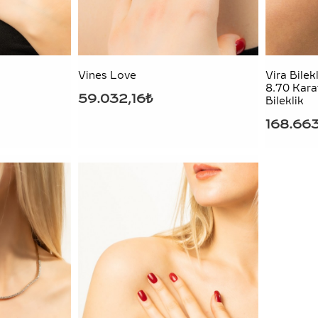
Vines Love
Vira Bilek
8.70 Karat
59.032,16₺
Bileklik
168.66