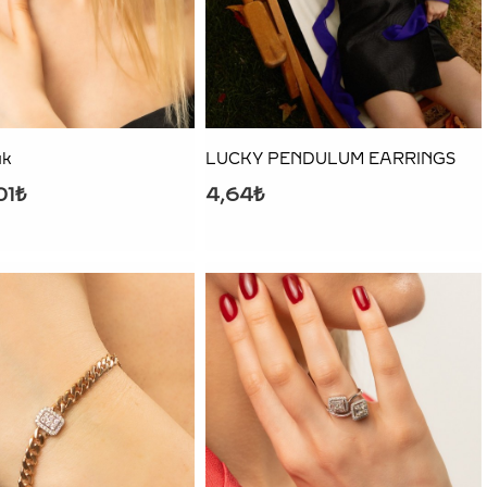
ük
LUCKY PENDULUM EARRINGS
01₺
4,64₺