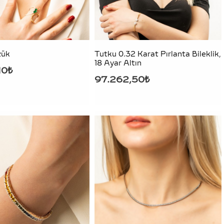
zük
Tutku 0.32 Karat Pırlanta Bileklik,
18 Ayar Altın
10₺
97.262,50₺