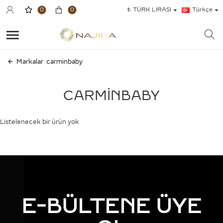
0
0
₺
TÜRK LIRASI
Türkçe
Markalar
carminbaby
CARMINBABY
Listelenecek bir ürün yok
DEVAM
E-BÜLTENE ÜYE